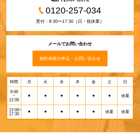
0120-257-034
受付：8:30〜17:30（日・祝休業）
メールでお問い合わせ
無料体験の申込・お問い合わせ
時間
月
火
水
木
金
土
日
9:00
~
⚫︎
⚫︎
⚫︎
⚫︎
⚫︎
⚫︎
休業
12:00
13:00~
⚫︎
⚫︎
⚫︎
⚫︎
⚫︎
休業
休業
17:30