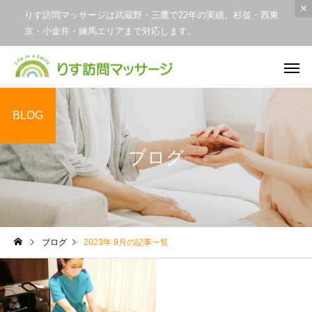
りす訪問マッサージは武蔵野・三鷹で22年の実績。杉並・西東
京・小金井・練馬エリアまで対応します。
BLOG
ブログ
ブログ
2023年 9月の記事一覧